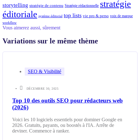
stratégie
storytelling
stratégie de contenu
Stratégie rédactionnelle
éditoriale
top lists
vie pro & perso
voix de marque
système éditorial
workflow
Vous aimerez aussi, sûrement
Variations sur le même thème
SEO & Visibilité
DÉCEMBRE 30, 2025
Top 10 des outils SEO pour rédacteurs web
(2026)
Voici les 10 logiciels essentiels pour dominer Google en
2026. Gratuits, payants, ou boostés à l'IA. Arrête de
deviner. Commence à ranker.