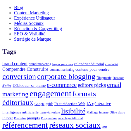
Blog
Content Marketing
Expérience Utilisateur
Médias Sociaux
Rédaction & Copywriting
SEO & Visibilité
Stratégie de Marque
Tags
brand content
calendrier éditorial
brand marketing
buyer personas
check-list
Construire
Comprendre
contenu pour vendre
content marketing
conversion
corporate blogging
Diagnostic
Discours
email
e-commerce
editors picks
Débloquer sa plume
d'offre
engagement
formats
marketing
éditoriaux
IA générative
IA et rédaction Web
guide
Google
lisibilité
Intelligence artificielle
ligne éditoriale
Maillage interne
Offre claire
Piloter
prompts
Produire
Prospection
recyclage éditorial
réseaux sociaux
référencement
seo