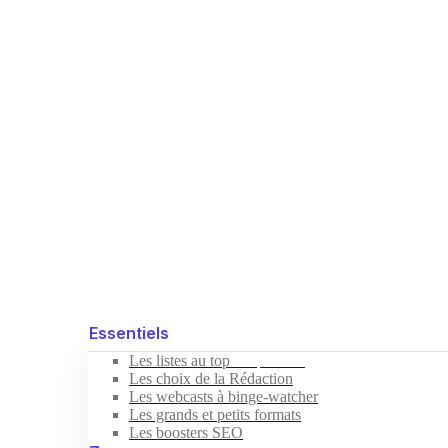
Essentiels
Les listes au top
Indispensable
Les choix de la Rédaction
Les webcasts à binge-watcher
Les grands et petits formats
Les boosters SEO