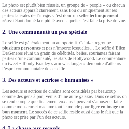
La photo est plutôt bien réussie, un groupe de « people » ou chacun
des acteurs apparaît clairement, sans flou ou uniquement sur les
parties latérales de l’image. C’est donc un
selfie techniquement
réussi
étant donné la rapidité avec laquelle s’est faite la prise de vue.
2. Une communauté un peu spéciale
Le selfie est généralement un autoportrait. Celui-ci regroupe
plusieurs personnes
et pas n’importe lesquelles… Le selfie d’Ellen
DeGeneres réuni un gratin de célébrités, belles, souriantes faisant
parties d’une communauté, les stars de Hollywood. Le commentaire
du tweet « If only Bradley’s arm was longer » démontre d'ailleurs
l’esprit communautaire de ce selfie.
3. Des acteurs et actrices « humanisés »
Les acteurs et actrices de cinéma sont considérés par beaucoup
comme des gens à part, venus d’une autre galaxie. Dans ce selfie, on
se rend compte que finalement eux aussi peuvent s’amuser et faire
comme monsieur et madame tout le monde pour
figer en image un
bon moment
. Le succès de ce selfie réside aussi dans le fait que la
photo est prise par l’un des acteurs.
4. La chasse aux records