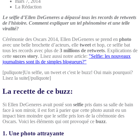
mars 7, 2014
La Rédaction
Le selfie d’Ellen DeGeneres a dépassé tous les records de retweets
de l’histoire. Comment expliquer un tel phénomène et une telle
viralité?
Cérémonie des Oscars 2014, Ellen DeGeneres se prend en
photo
avec une belle brochette d’acteurs, elle
tweet
et hop, ce selfie bat
tous les records avec plus de
3 millions de retweets
. Explications de
cette
succes story
. Lisez aussi notre article:
"Selfie: les nouveaux
journalistes sont ils de simples blogueurs?"
[pullquote]Un selfie, un tweet et c'est le buzz! Oui mais pourquoi?
Lisez la suite[/pullquote]
La recette de ce buzz:
Si Ellen DeGeneres avait posté son
selfie
pris dans sa salle de bain
face à son miroir, il est fort à parier que cette photo aurait eu un
impact bien moindre que le selfie pris lors de la cérémonie des
Oscars. Voici les éléments qui ont provoqué ce
buzz
.
1. Une photo attrayante