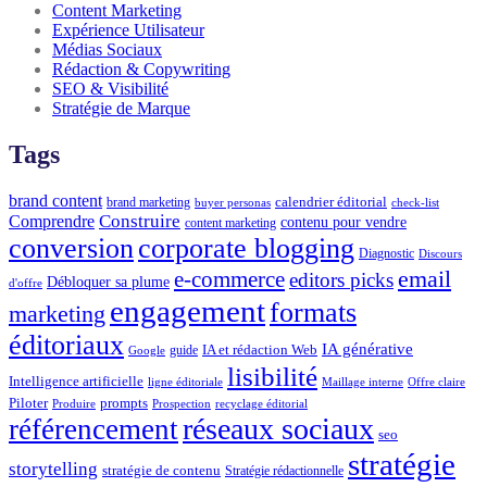
Content Marketing
Expérience Utilisateur
Médias Sociaux
Rédaction & Copywriting
SEO & Visibilité
Stratégie de Marque
Tags
brand content
calendrier éditorial
brand marketing
buyer personas
check-list
Construire
Comprendre
contenu pour vendre
content marketing
conversion
corporate blogging
Diagnostic
Discours
email
e-commerce
editors picks
Débloquer sa plume
d'offre
engagement
formats
marketing
éditoriaux
IA générative
IA et rédaction Web
guide
Google
lisibilité
Intelligence artificielle
ligne éditoriale
Maillage interne
Offre claire
Piloter
prompts
Produire
Prospection
recyclage éditorial
réseaux sociaux
référencement
seo
stratégie
storytelling
stratégie de contenu
Stratégie rédactionnelle