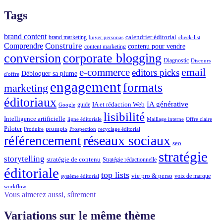
Tags
brand content
calendrier éditorial
brand marketing
buyer personas
check-list
Construire
Comprendre
contenu pour vendre
content marketing
conversion
corporate blogging
Diagnostic
Discours
email
e-commerce
editors picks
Débloquer sa plume
d'offre
engagement
formats
marketing
éditoriaux
IA générative
IA et rédaction Web
guide
Google
lisibilité
Intelligence artificielle
ligne éditoriale
Maillage interne
Offre claire
Piloter
prompts
Produire
Prospection
recyclage éditorial
réseaux sociaux
référencement
seo
stratégie
storytelling
stratégie de contenu
Stratégie rédactionnelle
éditoriale
top lists
vie pro & perso
voix de marque
système éditorial
workflow
Vous aimerez aussi, sûrement
Variations sur le même thème